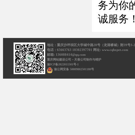
务为你
诚服务
地址：重庆沙坪坝区大学城中路20号（龙湖睿城）附39号3-2
电话：65663763 18302397701 网址: www.cqhxpet.com
邮箱: 136088414@qq.com
重庆网站建设公司－天蚕公司制作与维护
渝ICP备2022011501号-1
渝公网安备 50009802501180号