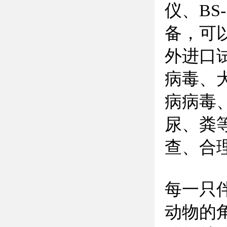
仪、BS
备，可
外进口
病毒、
病病毒
尿、粪
查、合
每一只
动物的